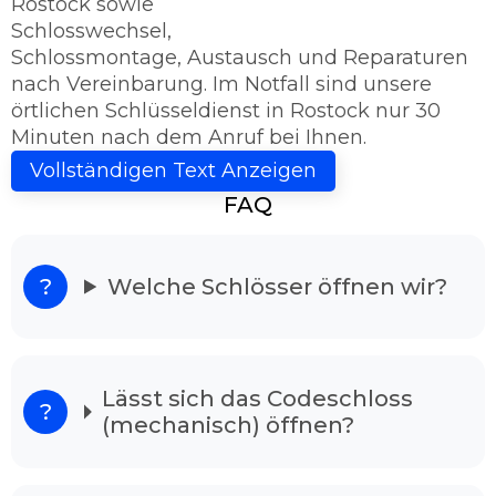
Rostock sowie
Schlosswechsel,
Schlossmontage, Austausch und Reparaturen
nach Vereinbarung. Im Notfall sind unsere
örtlichen Schlüsseldienst in Rostock nur 30
Minuten nach dem Anruf bei Ihnen.
Schlüsseldienst Rostock - Sie haben das
Vollständigen Text Anzeigen
Ziel erreicht!
FAQ
Kriegen Sie die Tür nicht mehr auf? Dann sind
Sie bei uns richtig, denn der Schlüsseldienst
Rostock ist 24h rund um die Uhr für Sie
Welche Schlösser öffnen wir?
einsatzbereit. Unser Schlüsseldienst bietet
Ihnen Hilfe günstig und vorteilhaft an.
Schlüsseldienst Rostock im Notsituation
Lässt sich das Codeschloss
Unsere Schlüsseldienst ist 24/7 in der Woche
(mechanisch) öffnen?
erreichbar. Ihren Anordnung vermitteln wir an
gut ausgebildeten Experten, die als
Schlüsselnotdienst in Ihrer Gegend tätig sind.