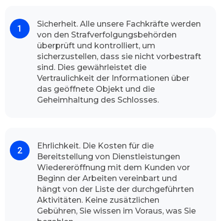
In den meisten Fällen gelingt es uns schadlos
und sachgemäß die Türe zu öffnen.
Kontaktieren Sie uns und schauen Sie sich das
Sicherheit. Alle unsere Fachkräfte werden
von den Strafverfolgungsbehörden
Resultat an.
überprüft und kontrolliert, um
Mit hohen Begeisterung unserer
sicherzustellen, dass sie nicht vorbestraft
Kundschaft
sind. Dies gewährleistet die
Dank unserem
professionellen Team
und
Vertraulichkeit der Informationen über
hochwertiger Arbeit kann Schlüsseldienst
das geöffnete Objekt und die
Rostock stolz sagen, dass die Mehrheit unsere
Geheimhaltung des Schlosses.
Kunden mit voller Zufriedenheit unseren
Schlüsseldienst immer wieder wählt. Unser
Team freut sich wenn wir Sie als Kundinnen
Ehrlichkeit. Die Kosten für die
und Kunden von unserem Aufsperrdienst
Bereitstellung von Dienstleistungen
bedienen können. Unser Betrieb gibt Ihnen die
Wiedereröffnung mit dem Kunden vor
vollste Gewissheit, dass unsere Dienstleister
Beginn der Arbeiten vereinbart und
die volle Leistungsfähigkeit durchführt. Unsere
hängt von der Liste der durchgeführten
freundliche Fachmänner sind jederzeit
Aktivitäten. Keine zusätzlichen
einsatzbereit, egal ob mitten in der Nacht oder
Gebühren, Sie wissen im Voraus, was Sie
in den Feiertagen.