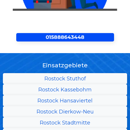
Einsatzgebiete
Rostock Stuthof
Rostock Kassebohm
Rostock Hansaviertel
Rostock Dierkow-Neu
Rostock Stadtmitte