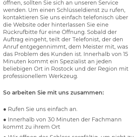
verspricht Ihnen eine schnelle und sorgfältige
öffnen, sollten Sie sich an unseren Service
Türöffung mit 95% ohne Beschädigung.
wenden. Um einen Schlüsseldienst zu rufen,
So werden Sie richtig abgesichert.
kontaktieren Sie uns einfach telefonisch über
die Website oder hinterlassen Sie eine
Der Schlüsseldienst ist ein maßgebender
Rückrufbitte für eine Öffnung. Sobald der
Teilhaber der sich rund um die Uhr mit der
Auftrag eingeht, teilt der Telefonist, der den
Thematik befasst und für die Sicherung
Anruf entgegennimmt, dem Meister mit, was
verantwortlich ist. Unser Schlüsseldienst legt
das Problem des Kunden ist. Innerhalb von 15
sehr viel Wert auf die Qualität und auf den
Minuten kommt ein Spezialist an jeden
Zustand der Schlösser. Unser Personal vom
beliebigen Ort in Rostock und der Region mit
Schlüsselnotdienst berät Sie über jedes
professionellem Werkzeug.
Problem. Unser Schlüsseldienst Rostock setzt
einen hohen Vorrang von Schutz und
Sicherheit für die Kunden an und sind in
So arbeiten Sie mit uns zusammen:
wenigen Minuten Vorort, damit wir die
Einbruchsrate verhindern können. In so einem
● Rufen Sie uns einfach an.
Fall steht Ihnen die vollste Aufmerksamkeit der
● Innerhalb von 30 Minuten der Fachmann
Schlüsselnotdienst Rostock zu Verfügung.
kommt zu ihrem Ort
Schlüsseldienst 24/7 einsatzbereit