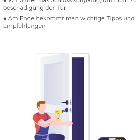
● Wir öffnen das Schloss sorgfältig, um nicht zu
Gut ausgebildete Dienstleister
beschädigung der Tür
Schnelle und sorgfältige Arbeit
Günstige und faire Preise
● Am Ende bekommt man wichtige Tipps und
Türöffnungen in jeglichen Form
Empfehlungen
Türöffnungen ohne Beschädigung
Beratungen von Schlüsselnotdienst
Rostock
Schlüsseldienst Rostock legt sehr hohen Wert
auf die Zufriedenheit des Kunden. Das heißt
dass unser Schlüsseldienst Rostock nach Ihren
Befragung direkt zu Ihnen nach Hause
kommt.Von der Beratung über die Planung bis
hin zum Einbau können Sie sich auf die
erfahrene Fachmänner vollkommen verlassen,
ohne mit einem schlechten Empfindung da zu
stehen. Durch einen Vorort-Termin können Ihre
Wünsche bis ins kleinste Detail berücksichtigt
werden. Kontaktieren Sie unseren verlässlichen