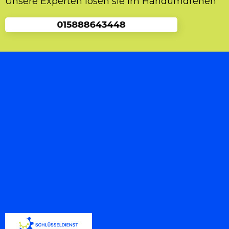
Unsere Experten lösen sie im Handumdrehen
kontaktieren. Einerseits stellt sich eine Suche
manchmal schwieriger heraus als anfangs
gedacht. Dabei geht es oft nur um allgemeine
Fragen wie rund um die Schließtechnik und
um den Türschloss.Wer ohne Schlüssel vor der
eigenen Tür steht, braucht schnelle und
kompetente Hilfe. Bei diesem vorgehen ist es
im Einsatzfall wichtig unseren Schlüsseldienst
zu kontaktieren, sodass Ihre funktionstüchtiger
Türschloss ohne Beschädigung bleibt. Dies
stellt für den Experten grundsätzlich kein
Problem dar.
Schlüsseldienst
Schnelle und professionelle Mobilitätshilfe ist
die Spezialität des Schlüsseldienst Rostock .
Wir freuen uns, wenn Sie wert auf eine
vernünftige Türschloss legen, denn wir tun es
auch! Schlüsselnotdienst Rostock ist Ihr