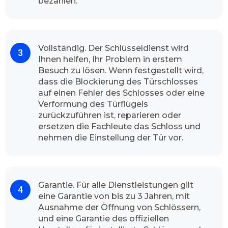
bezahlen.
Wie der Schlüsseldienst Rostock vorgeht
Die Sicherheit für Ihr Zuhause ist für uns sehr
wichtig, Abhängig von der Tageszeit, zu der Sie
Vollständig. Der Schlüsseldienst wird
anrufen, und dem Verkehr auf dem Weg zu
Ihnen helfen, Ihr Problem in erstem
Ihnen, ist der Experte meistens in weniger als
Besuch zu lösen. Wenn festgestellt wird,
ein paar Minuten bei Ihnen vor Ort, um Ihr
dass die Blockierung des Türschlosses
Türschloss zu öffnen. Unser Schlüsseldienst hat
auf einen Fehler des Schlosses oder eine
nach seinem Ankunft alle nötigen Werkzeuge
Verformung des Türflügels
vor Ort. und erledigt schnell und sauber seine
zurückzuführen ist, reparieren oder
Betätigung.
ersetzen die Fachleute das Schloss und
Schlüsselnotdienst Gründe
nehmen die Einstellung der Tür vor.
Es kann schnell und unerwartet passieren, im
Bruchteil der Sekunde, Unachtsamkeit oder
ein unvorhergesehener Luftzug und schon ist
Garantie. Für alle Dienstleistungen gilt
die Tür zugefallen und die Betroffenen stehen
eine Garantie von bis zu 3 Jahren, mit
erst mal erstaunlich und ahnungslos vor ihrer
Ausnahme der Öffnung von Schlössern,
Haustür oder Wohnungstür. Andererseits ist
und eine Garantie des offiziellen